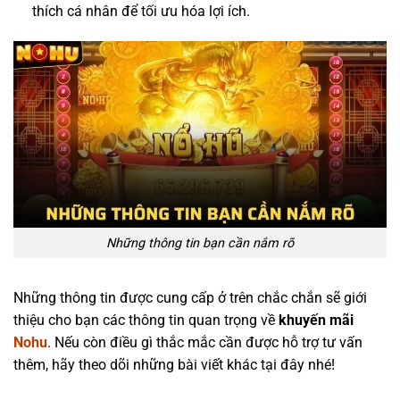
thích cá nhân để tối ưu hóa lợi ích.
Những thông tin bạn cần nắm rõ
Những thông tin được cung cấp ở trên chắc chắn sẽ giới
thiệu cho bạn các thông tin quan trọng về
khuyến mãi
Nohu
. Nếu còn điều gì thắc mắc cần được hỗ trợ tư vấn
thêm, hãy theo dõi những bài viết khác tại đây nhé!