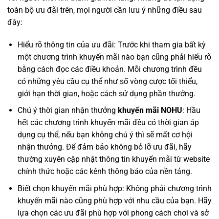
toàn bộ ưu đãi trên, mọi người cần lưu ý những điều sau
đây:
Hiểu rõ thông tin của ưu đãi: Trước khi tham gia bất kỳ
một chương trình khuyến mãi nào bạn cũng phải hiểu rõ
bằng cách đọc các điều khoản. Mỗi chương trình đều
có những yêu cầu cụ thể như số vòng cược tối thiểu,
giới hạn thời gian, hoặc cách sử dụng phần thưởng.
Chú ý thời gian nhận thưởng
khuyến mãi NOHU
: Hầu
hết các chương trình khuyến mãi đều có thời gian áp
dụng cụ thể, nếu bạn không chú ý thì sẽ mất cơ hội
nhận thưởng. Để đảm bảo không bỏ lỡ ưu đãi, hãy
thường xuyên cập nhật thông tin khuyến mãi từ website
chính thức hoặc các kênh thông báo của nền tảng.
Biết chọn khuyến mãi phù hợp: Không phải chương trình
khuyến mãi nào cũng phù hợp với nhu cầu của bạn. Hãy
lựa chọn các ưu đãi phù hợp với phong cách chơi và sở