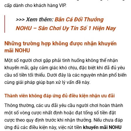
cấp dành cho khách hàng VIP.
>>> Xem thêm:
Bắn Cá Đổi Thưởng
NOHU – Sân Chơi Uy Tín Số 1 Hiện Nay
Những trường hợp không được nhận khuyến
mãi NOHU
Một số người chơi gặp phải tình huống không thể nhận
khuyến mãi, gây cảm giác khó chịu, đặc biệt khi đã đủ yêu
cầu số tiền tối thiểu. Dưới đây là các nguyên nhân phổ biến
cùng giải pháp giúp bạn xử lý vấn đề này.
Thành viên không đáp ứng đủ điều kiện nhận ưu đãi
Thông thường, các ưu đãi yêu cầu người chơi hoàn thành
một số vòng cược nhất định hoặc đạt tổng số tiền đặt
cược theo quy định trước khi nhận thưởng. Nếu chưa đáp
ứng đủ các điều kiện này, việc rút tiền
khuyến mãi NOHU