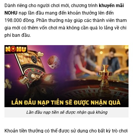
Dành riêng cho người chơi mới, chương trình
khuyến mãi
NOHU
nạp lần đầu mang đến khoản thưởng lên đến
198.000 đồng. Phần thưởng này giúp các thành viên tham
gia mới có thêm vốn chơi mà không cần quá lo lắng về chi
phí ban đầu.
Lần đầu nạp tiền sẽ được nhận quà khủng
Khoản tiền thưởng có thể được sử dụng cho bất kỳ trò chơi