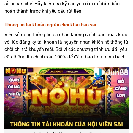
sẽ bị hạn chế. Hãy kiểm tra kỹ các yêu cầu để đảm bảo
hoàn thành trước khi yêu cầu rút tiền.
Thông tin tài khoản người chơi khai báo sai
Việc sử dụng thông tin cá nhân không chính xác hoặc khác
với lúc đăng ký tài khoản là nguyên nhân khiến hệ thống từ
chối chi trả khuyến mãi. Bởi vì các chương trình ưu đãi yêu
cầu thông tin chính xác 100% để đảm bảo tính minh bạch.