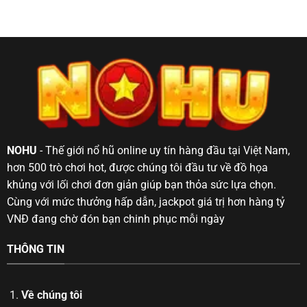
NOHU
- Thế giới nổ hũ online uy tín hàng đầu tại Việt Nam,
hơn 500 trò chơi hot, được chúng tôi đầu tư về đồ họa
khủng với lối chơi đơn giản giúp bạn thỏa sức lựa chọn.
Cùng với mức thưởng hấp dẫn, jackpot giá trị hơn hàng tỷ
VNĐ đang chờ đón bạn chinh phục mỗi ngày
THÔNG TIN
Về chúng tôi