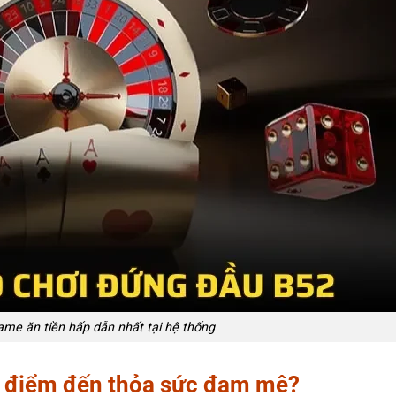
ame ăn tiền hấp dẫn nhất tại hệ thống
là điểm đến thỏa sức đam mê?