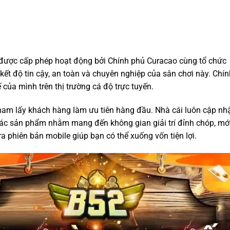
, được cấp phép hoạt động bởi Chính phủ Curacao cùng tổ chức
ết độ tin cậy, an toàn và chuyên nghiệp của sân chơi này. Chín
 của mình trên thị trường cá độ trực tuyến.
nam lấy khách hàng làm ưu tiên hàng đầu. Nhà cái luôn cập nhậ
ác sản phẩm nhằm mang đến không gian giải trí đỉnh chóp, mớ
a phiên bản mobile giúp bạn có thể xuống vốn tiện lợi.