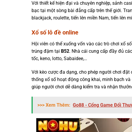
Với thiết kế hiện đại và chuyên nghiệp, sảnh ca
bạc tại một sòng bài đẳng cấp trên thế giới. T
blackjack, roulette, tiến lên miền Nam, tiến lên 
Xổ số lô đề online
Hội viên có thể xuống vốn vào các trò chơi xổ số 
trúng đậm tại
B52
. Nh
à cái cung cấp đầy đủ các
tốc, keno, lotto, Sabaidee,…
Với kèo cược đa dạng, cho phép người chơi đặt c
thống xổ số hoạt động công khai, minh bạch và 
giúp người chơi dễ dàng kiểm tra và nhận thưở
>>> Xem Thêm:
Go88 - Cổng Game Đổi Thư