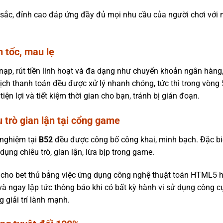
ất sắc, đỉnh cao đáp ứng đầy đủ mọi nhu cầu của người chơi với
n tốc, mau lẹ
p, rút tiền linh hoạt và đa dạng như chuyển khoản ngân hàng,
dịch thanh toán đều được xử lý nhanh chóng, tức thì trong vòng 
ện lợi và tiết kiệm thời gian cho bạn, tránh bị gián đoạn.
u trò gian lận tại cổng game
 nghiệm tại
B52
đều được công bố công khai, minh bạch. Đặc biệ
ụng chiêu trò, gian lận, lừa bịp trong game.
g cho bet thủ bằng việc ứng dụng công nghệ thuật toán HTML5 h
 và ngay lập tức thông báo khi có bất kỳ hành vi sử dụng công c
 giải trí lành mạnh.