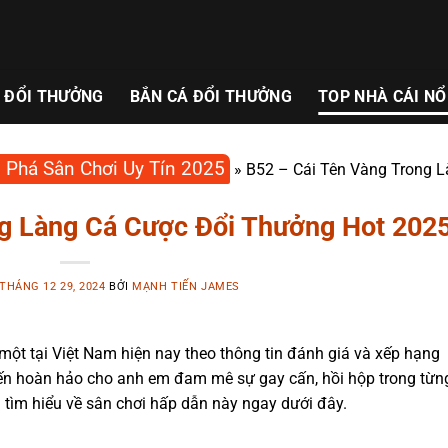
 ĐỔI THƯỞNG
BẮN CÁ ĐỔI THƯỞNG
TOP NHÀ CÁI NỔ
 Phá Sân Chơi Uy Tín 2025
»
B52 – Cái Tên Vàng Trong 
ng Làng Cá Cược Đổi Thưởng Hot 202
THÁNG 12 29, 2024
BỞI
MẠNH TIẾN JAMES
một tại Việt Nam hiện nay theo thông tin đánh giá và xếp hạng
đến hoàn hảo cho anh em đam mê sự gay cấn, hồi hộp trong từn
i tìm hiểu về sân chơi hấp dẫn này ngay dưới đây.