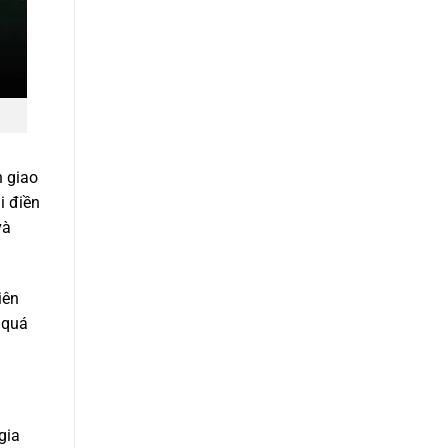
 giao
i điền
và
iên
 quá
gia