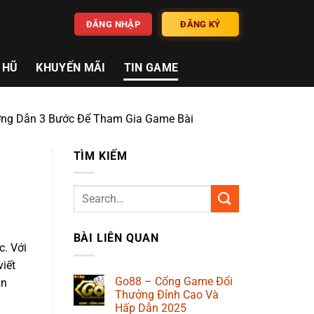
ĐĂNG NHẬP
ĐĂNG KÝ
 HŨ
KHUYẾN MÃI
TIN GAME
ng Dẫn 3 Bước Để Tham Gia Game Bài
TÌM KIẾM
BÀI LIÊN QUAN
c. Với
viết
Go88 – Cổng Game Đổi
ạn
Thưởng Đỉnh Cao Và
Hấp Dẫn 2025