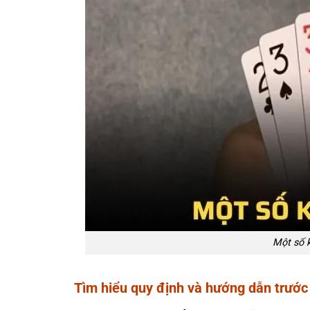
Một số 
Tìm hiểu quy định và hướng dẫn trước 