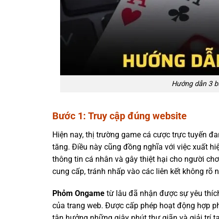
Hướng dẫn 3 b
Bước 1: Truy cập đúng website
Hiện nay, thị trường game cá cược trực tuyến đ
tăng. Điều này cũng đồng nghĩa với việc xuất h
thông tin cá nhân và gây thiệt hại cho người chơ
cung cấp, tránh nhấp vào các liên kết không rõ
Phỏm Ongame
từ lâu đã nhận được sự yêu thíc
của trang web. Được cấp phép hoạt động hợp ph
tận hưởng những giây phút thư giãn và giải trí tạ