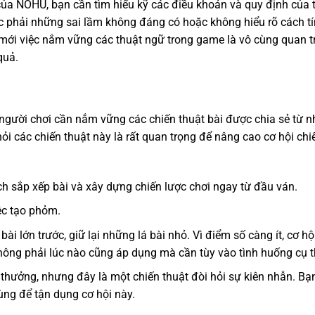
của NOHU, bạn cần tìm hiểu kỹ các điều khoản và quy định của 
c phải những sai lầm không đáng có hoặc không hiểu rõ cách t
i mới việc nắm vững các thuật ngữ trong game là vô cùng quan 
quả.
người chơi cần nắm vững các chiến thuật bài được chia sẻ từ 
ỏi các chiến thuật này là rất quan trọng để nâng cao cơ hội chi
ch sắp xếp bài và xây dựng chiến lược chơi ngay từ đầu ván.
ệc tạo phỏm.
i lớn trước, giữ lại những lá bài nhỏ. Vì điểm số càng ít, cơ hộ
không phải lúc nào cũng áp dụng mà cần tùy vào tình huống cụ t
 thưởng, nhưng đây là một chiến thuật đòi hỏi sự kiên nhẫn. Bạ
ng để tận dụng cơ hội này.