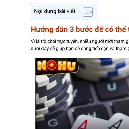
Nội dung bài viết
Hướng dẫn 3 bước để có thể
Vì là trò chơi trực tuyến, nhiều người mới tham 
dưới đây sẽ giúp bạn dễ dàng tiếp cận và tham 